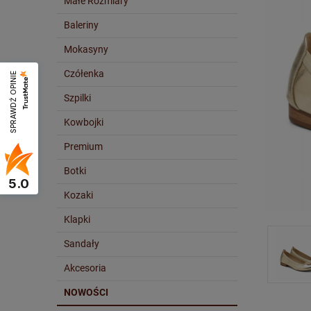
Małe Rozmiary
Baleriny
Mokasyny
Czółenka
SPRAWDŹ OPINIE
Szpilki
Kowbojki
Premium
Botki
5.0
Kozaki
Klapki
Sandały
Akcesoria
NOWOŚCI