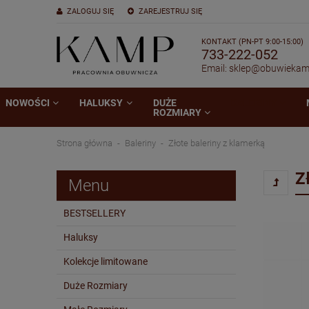
ZALOGUJ SIĘ
ZAREJESTRUJ SIĘ
KONTAKT (PN-PT 9:00-15:00)
733-222-052
Email:
sklep@obuwiekam
NOWOŚCI
HALUKSY
DUŻE
BALERINY
ROZMIARY
Strona główna
Baleriny
Złote baleriny z klamerką
Z
Menu
BESTSELLERY
Haluksy
Kolekcje limitowane
Duże Rozmiary