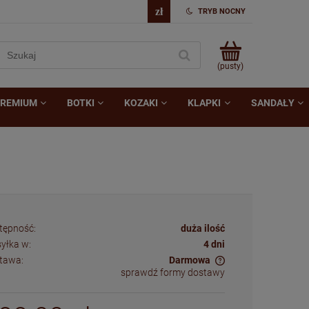
TRYB NOCNY
(pusty)
REMIUM
BOTKI
KOZAKI
KLAPKI
SANDAŁY
tępność:
duża ilość
yłka w:
4 dni
tawa:
Darmowa
sprawdź formy dostawy
Cena nie zawiera ewentualnych kosztów
płatności