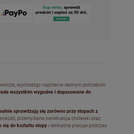
Złote baleriny damskie
ze skóry naturalnej z
kryształową klamrą
469,00 zł
KAMP
buwnicze, wychodząc naprzeciw realnym potrzebom
DO KOSZYKA
rzede wszystkim wygodne i dopasowane do
ealnie sprawdzają się zarówno przy stopach z
erokość, przemyślana konstrukcja cholewki oraz
 się do kształtu stopy
i delikatnie pracuje podczas