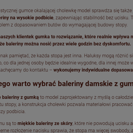
astycznej gumce okalającej cholewkę model sprawdza się także 
eriny na wysokie podbicie
, zapewniając stabilność bez ucisku. 
blem z dopasowaniem butów do wymagającej budowy stopy.
aszych klientek gumka to rozwiązanie, które realnie wpływa 
 że baleriny można nosić przez wiele godzin bez dyskomfortu.
nak pamiętać, że każda stopa jest inna. Haluksy mogą różnić s
to, co dla jednej osoby będzie idealnie wygodne, dla innej mo
 zachęcamy do kontaktu –
wykonujemy indywidualne dopasowan
ego warto wybrać baleriny damskie z gu
 baleriny z gumką
to model zaprojektowany z myślą o całodzi
tu stopy, a konstrukcja cholewki pozwala materiałowi pracować 
zy podbicia.
emu są to
miękkie baleriny ze skóry
, które nie powodują ucisku 
ne rozłożenie nacisku sprawia, że stopa ma więcej swobody, a 