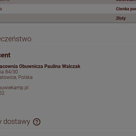
a
Cienka p
Złoty
eczeństwo
cent
acownia Obuwnicza Paulina Walczak
cia 84/30
atowice, Polska
buwiekamp.pl
52
y dostawy