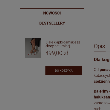
NOWOŚCI
BESTSELLERY
ki z
Beżowe klapki z
Białe klapki damskie ze
Opis
ry
miękkiej skóry
skóry naturalnej
zł
499,00 zł
499,00 zł
Dla kog
Od
ponad
SZYKA
DO KOSZYKA
DO KOSZYKA
kobiecych
codzienn
Baleriny
haluksam
zastosowa
ruchu.