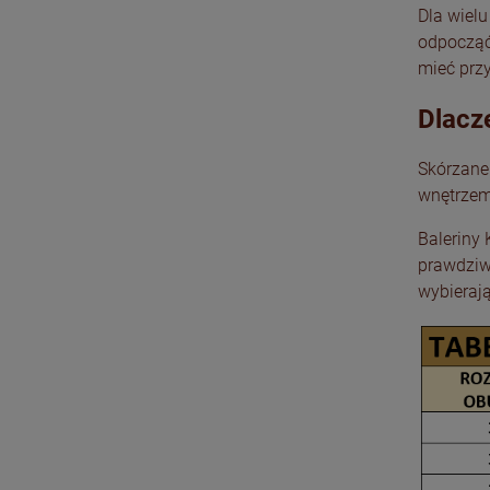
Dla wielu
odpocząć
mieć przy
Dlacz
Skórzane
wnętrzem
Baleriny
prawdziwe
wybieraj