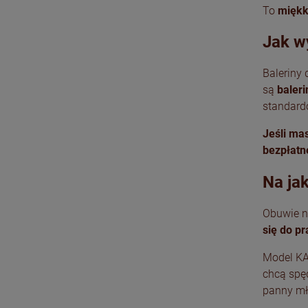
To
miękk
Jak w
Baleriny
są
baleri
standard
Jeśli ma
bezpłatn
Na ja
Obuwie n
się do pr
Model KA
chcą spęd
panny mło