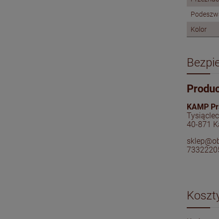
Podeszw
Kolor
Bezpi
Produ
KAMP Pr
Tysiącle
40-871 K
sklep@o
7332220
Koszt