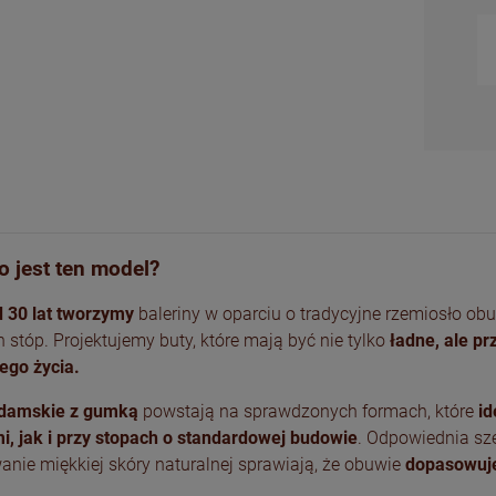
Beżowe szpilki ze skóry
Czarne klapki damskie
Brązowe skórzane
Złote damskie baleriny z
naturalnej
na wysokim obcasie
klapki damskie na
oryginalną ozdobą
niskim obcasie
459,00 zł
499,00 zł
489,00 zł
419,00 zł
o jest ten model?
 30 lat tworzymy
baleriny w oparciu o tradycyjne rzemiosło o
DO KOSZYKA
DO KOSZYKA
DO KOSZYKA
DO KOSZYKA
 stóp. Projektujemy buty, które mają być nie tylko
ładne, ale p
ego życia.
 damskie z gumką
powstają na sprawdzonych formach, które
id
i, jak i przy stopach o standardowej budowie
. Odpowiednia sz
nie miękkiej skóry naturalnej sprawiają, że obuwie
dopasowuje