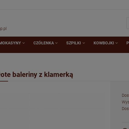
p.pl
MOKASYNY
CZÓŁENKA
SZPILKI
KOWBOJKI
P
łote baleriny z klamerką
Dos
Wys
Dos