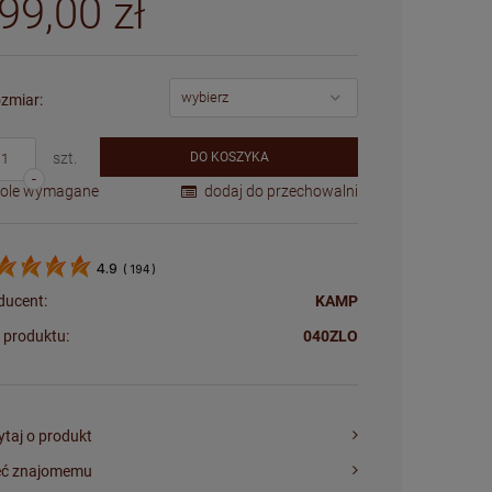
99,00 zł
zmiar:
szt.
DO KOSZYKA
-
Pole wymagane
dodaj do przechowalni
4.9
(
194
)
ducent:
KAMP
 produktu:
040ZLO
ytaj o produkt
eć znajomemu