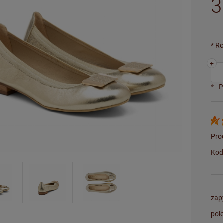
3
*
Ro
+
*
- 
Pro
Kod
zap
pol