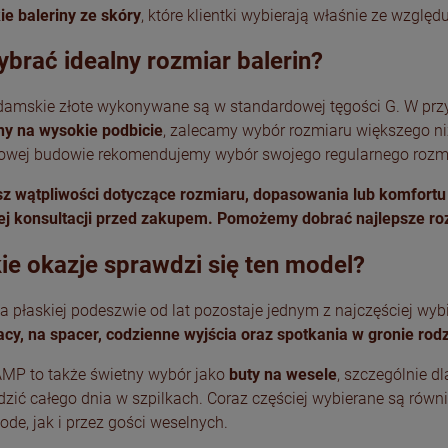
ie baleriny ze skóry
, które klientki wybierają właśnie ze wzgl
ybrać idealny rozmiar balerin?
 damskie złote wykonywane są w standardowej tęgości G. W prz
ny na wysokie podbicie
, zalecamy wybór rozmiaru większego ni
owej budowie rekomendujemy wybór swojego regularnego rozm
sz wątpliwości dotyczące rozmiaru, dopasowania lub komfortu
ej konsultacji przed zakupem. Pomożemy dobrać najlepsze r
kie okazje sprawdzi się ten model?
a płaskiej podeszwie od lat pozostaje jednym z najczęściej wy
acy, na spacer, codzienne wyjścia oraz spotkania w gronie rod
MP to także świetny wybór jako
buty na wesele
, szczególnie dl
zić całego dnia w szpilkach. Coraz częściej wybierane są równ
de, jak i przez gości weselnych.