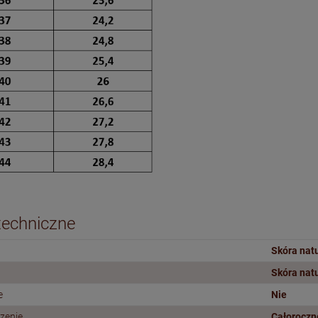
techniczne
Skóra nat
Skóra nat
e
Nie
zenie
Całoroczn