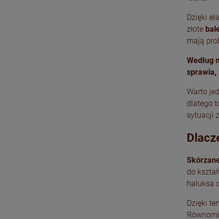
Dzięki el
złote
bal
mają pro
Według n
sprawia,
Warto jed
dlatego 
sytuacji
Dlacz
Skórzane
do kształ
haluksa c
Dzięki t
Równomier