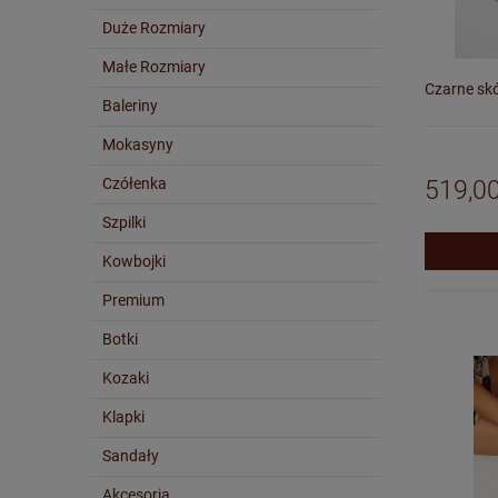
Duże Rozmiary
Małe Rozmiary
Czarne skó
Baleriny
Mokasyny
Czółenka
519,00
Szpilki
Kowbojki
Premium
Botki
Kozaki
Klapki
Sandały
Akcesoria