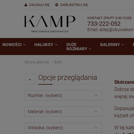
ZALOGUJ SIĘ
ZAREJESTRUJ SIĘ
KONTAKT (PN-PT 9:00-15:00)
733-222-052
Email:
sklep@obuwiekam
NOWOŚCI
HALUKSY
DUŻE
BALERINY
ROZMIARY
Strona główna
Botki
Opcje przeglądania
Skórzane
Dobrze d
Rozmiar: (wybierz)
więcej s
Dopasujem
Materiał: (wybierz)
kształt c
W tej kat
Wkładka: (wybierz)