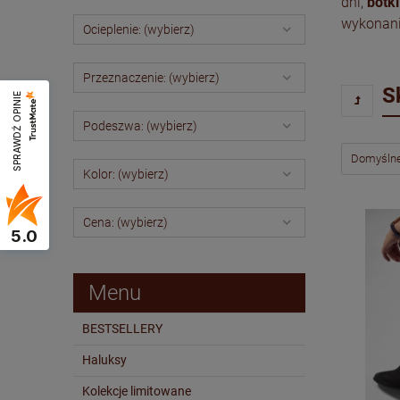
dni,
botk
wykonanie
Ocieplenie: (wybierz)
Przeznaczenie: (wybierz)
S
SPRAWDŹ OPINIE
Podeszwa: (wybierz)
Kolor: (wybierz)
Cena: (wybierz)
5.0
Menu
BESTSELLERY
Haluksy
Kolekcje limitowane