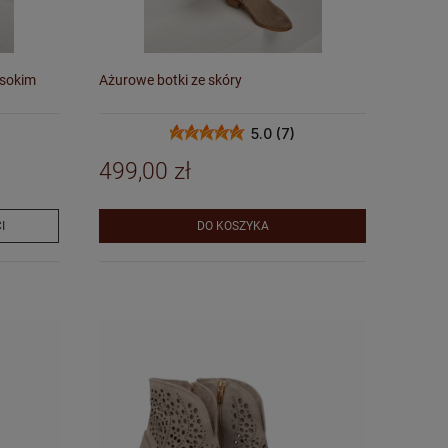
ysokim
Ażurowe botki ze skóry
5.0 (7)
499,00 zł
I
DO KOSZYKA