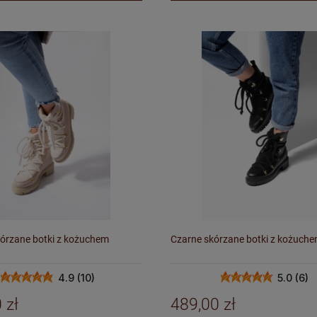
órzane botki z kożuchem
Czarne skórzane botki z kożuch
4.9 (10)
5.0 (6)
 zł
489,00 zł