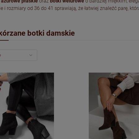
i ażurowe płaskie
oraz
botki welurowe
o bardziej miękkim, ele
 i rozmiary od 36 do 41 sprawiają, że łatwiej znaleźć parę, któ
kórzane botki damskie