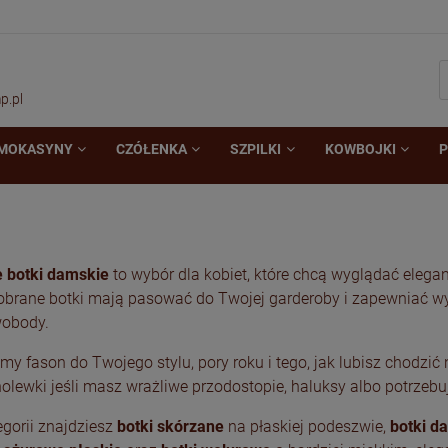
p.pl
MOKASYNY
CZÓŁENKA
SZPILKI
KOWBOJKI
P
 botki damskie
to wybór dla kobiet, które chcą wyglądać elega
obrane botki mają pasować do Twojej garderoby i zapewniać wyg
wobody.
y fason do Twojego stylu, pory roku i tego, jak lubisz chodzi
holewki jeśli masz wrażliwe przodostopie, haluksy albo potrzebu
egorii znajdziesz
botki skórzane
na płaskiej podeszwie,
botki d