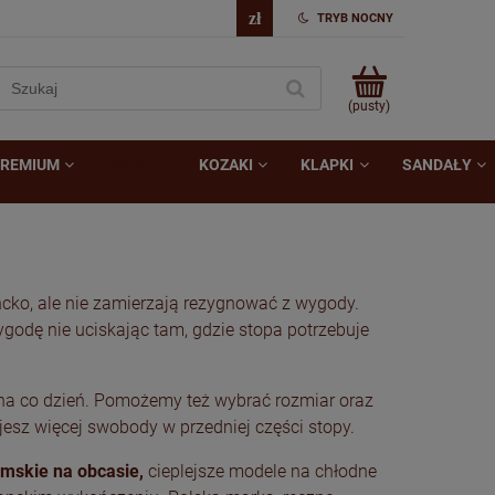
TRYB NOCNY
(pusty)
REMIUM
BOTKI
KOZAKI
KLAPKI
SANDAŁY
ncko, ale nie zamierzają rezygnować z wygody.
odę nie uciskając tam, gdzie stopa potrzebuje
ć na co dzień. Pomożemy też wybrać rozmiar oraz
jesz więcej swobody w przedniej części stopy.
amskie na obcasie,
cieplejsze modele na chłodne