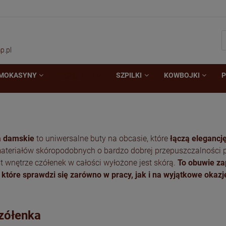
p.pl
MOKASYNY
CZÓŁENKA
SZPILKI
KOWBOJKI
P
a damskie
to uniwersalne buty na obcasie, które
łączą elegancj
materiałów skóropodobnych o bardzo dobrej przepuszczalności p
 wnętrze czółenek w całości wyłożone jest skórą.
To obuwie za
 które sprawdzi się zarówno w pracy, jak i na wyjątkowe okazj
zółenka