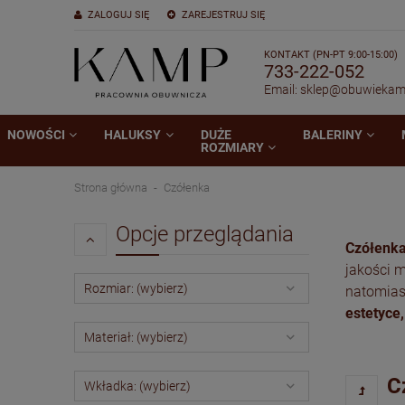
ZALOGUJ SIĘ
ZAREJESTRUJ SIĘ
KONTAKT (PN-PT 9:00-15:00)
733-222-052
Email:
sklep@obuwiekam
NOWOŚCI
HALUKSY
DUŻE
BALERINY
ROZMIARY
Strona główna
Czółenka
Opcje przeglądania
Czółenk
jakości 
Rozmiar: (wybierz)
natomiast
estetyce,
Materiał: (wybierz)
C
Wkładka: (wybierz)