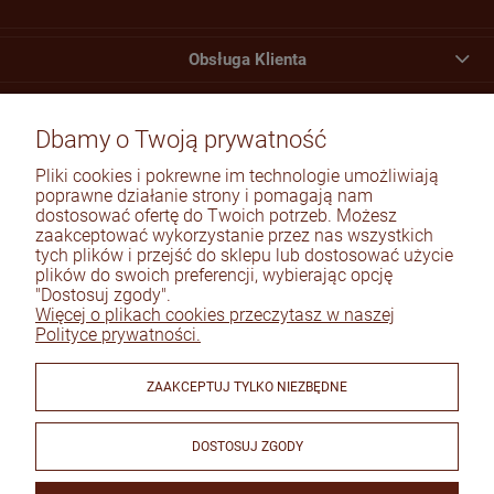
Obsługa Klienta
Moje konto
Dbamy o Twoją prywatność
Płatności i dostawa
Pliki cookies i pokrewne im technologie umożliwiają
Informacje
poprawne działanie strony i pomagają nam
dostosować ofertę do Twoich potrzeb. Możesz
zaakceptować wykorzystanie przez nas wszystkich
O nas
tych plików i przejść do sklepu lub dostosować użycie
plików do swoich preferencji, wybierając opcję
"Dostosuj zgody".
Więcej o plikach cookies przeczytasz w naszej
Polityce prywatności.
© 2026 obuwiekamp.pl. Wszelkie prawa zastrzeżone.
Styl graficzny ShopGadget.pl
Sklep internetowy Shoper Premium
ZAAKCEPTUJ TYLKO NIEZBĘDNE
DOSTOSUJ ZGODY
NASZE ODZNAKI
wyróżnienia są przyznawane przez