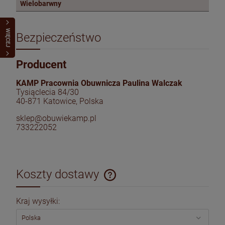
Wielobarwny
WIĘCEJ
Bezpieczeństwo
Producent
KAMP Pracownia Obuwnicza Paulina Walczak
Tysiąclecia 84/30
40-871 Katowice, Polska
sklep@obuwiekamp.pl
733222052
Koszty dostawy
Cena nie zawiera ewentualnych kosztów płatności
Kraj wysyłki: