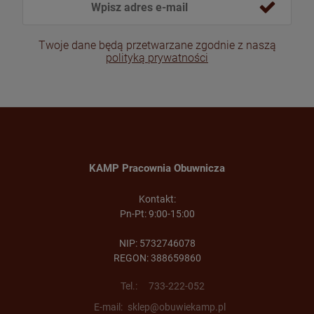
Twoje dane będą przetwarzane zgodnie z naszą
polityką prywatności
KAMP Pracownia Obuwnicza
Kontakt:
Pn-Pt: 9:00-15:00
NIP: 5732746078
REGON: 388659860
Tel.:
733-222-052
E-mail:
sklep@obuwiekamp.pl