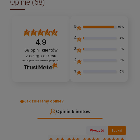
Opinie
(68)
5
93%
4
4%
4.9
3
3%
68
opinii klientów
z całego okresu
2
0%
zebranych i zweryfikowanych przez
1
0%
Jak zbieramy opinie?
Opinie klientów
Wyczyść
Szukaj