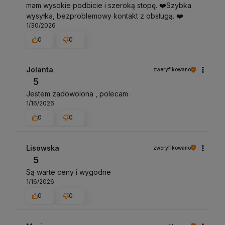
mam wysokie podbicie i szeroką stopę. ❤️Szybka
Chętnie pomagamy też dobrać odpowiedni model
wysyłka, bezproblemowy kontakt z obsługą. ❤️
lub rozmiar przed zakupem, żeby buty były nie
1/30/2026
tylko ładne, ale przede wszystkim wygodne.
0
0
Jolanta
zweryfikowano
5
Jestem zadowolona , polecam .
1/16/2026
0
0
Lisowska
zweryfikowano
5
Są warte ceny i wygodne
1/16/2026
0
0