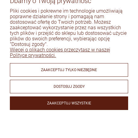
Dbamy o Twoją prywatność
mega udany napewno wrócę .
Pliki cookies i pokrewne im technologie umożliwiają
10/16/2025
poprawne działanie strony i pomagają nam
0
0
dostosować ofertę do Twoich potrzeb. Możesz
zaakceptować wykorzystanie przez nas wszystkich
tych plików i przejść do sklepu lub dostosować użycie
plików do swoich preferencji, wybierając opcję
DANUTA
zweryfikowano
"Dostosuj zgody".
5
Więcej o plikach cookies przeczytasz w naszej
Bardzo ładne i wygodne buty.
Polityce prywatności.
10/13/2025
0
0
ZAAKCEPTUJ TYLKO NIEZBĘDNE
JOLANTA
DOSTOSUJ ZGODY
zweryfikowano
5
super bardzo wygodne
ZAAKCEPTUJ WSZYSTKIE
9/29/2025
0
0
Czarne baleriny z kwadratową klamerką
AGNIESZKA
zweryfikowano