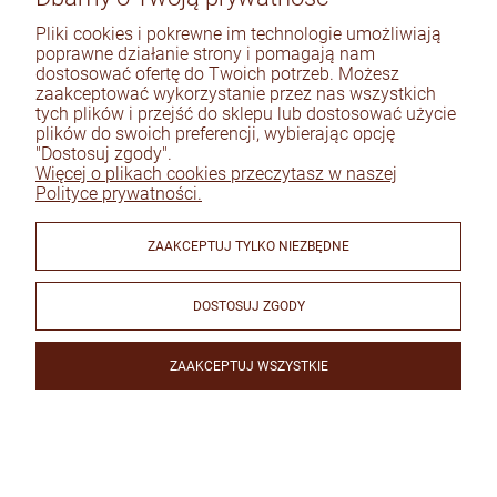
zweryfikowano
Pliki cookies i pokrewne im technologie umożliwiają
Zakupione obuwie spełniło moje
poprawne działanie strony i pomagają nam
oczekiwania pod każdym względem.
dostosować ofertę do Twoich potrzeb. Możesz
Jakość wykonania jest bardzo wysoka –
zaakceptować wykorzystanie przez nas wszystkich
materiały są solidne, starannie
tych plików i przejść do sklepu lub dostosować użycie
wykończone, a same buty są wygodne i
plików do swoich preferencji, wybierając opcję
dobrze dopasowane. Widać dbałość o
"Dostosuj zgody".
2
0
detale oraz trwałość produktu. Na
Więcej o plikach cookies przeczytasz w naszej
szczególne wyróżnienie zasługuje również
Polityce prywatności.
obsługa sklepu. Personel wykazał się
2026-03-16
dużym profesjonalizmem, wysoką kulturą
osobistą oraz bardzo dobrą znajomością
Komentarz sklepu
ZAAKCEPTUJ TYLKO NIEZBĘDNE
oferowanego asortymentu. Otrzymałem
To niezwykle miłe czytać takie opinie! :)
rzetelne porady i pomoc w wyborze
serdecznie dziękujemy za docenienie zarówno
odpowiedniego modelu, dzięki czemu cały
DOSTOSUJ ZGODY
produktu jak i obslugi sklepu! Wiatr w skrzydła :)
zebranych i zweryfikowanych przez
proces zakupu przebiegł sprawnie i w
miłej atmosferze. Zdecydowanie polecam
zarówno sklep, jak i oferowane obuwie
ZAAKCEPTUJ WSZYSTKIE
osobom ceniącym wysoką jakość
produktów oraz profesjonalną obsługę
klienta.