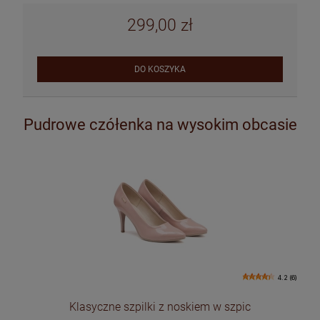
299,00 zł
DO KOSZYKA
Pudrowe czółenka na wysokim obcasie
4.2 (6)
Klasyczne szpilki z noskiem w szpic