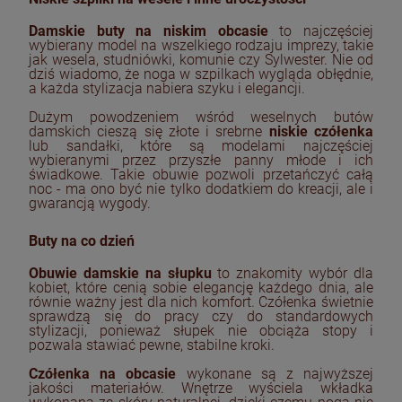
Damskie buty na niskim obcasie
to najczęściej
wybierany model na wszelkiego rodzaju imprezy, takie
jak wesela, studniówki, komunie czy Sylwester. Nie od
dziś wiadomo, że noga w szpilkach wygląda obłędnie,
a każda stylizacja nabiera szyku i elegancji.
Dużym powodzeniem wśród weselnych butów
damskich cieszą się złote i srebrne
niskie czółenka
lub sandałki, które są modelami najczęściej
wybieranymi przez przyszłe panny młode i ich
świadkowe. Takie obuwie pozwoli przetańczyć całą
noc - ma ono być nie tylko dodatkiem do kreacji, ale i
gwarancją wygody.
Buty na co dzień
Obuwie damskie na słupku
to znakomity wybór dla
kobiet, które cenią sobie elegancję każdego dnia, ale
równie ważny jest dla nich komfort. Czółenka świetnie
sprawdzą się do pracy czy do standardowych
stylizacji, ponieważ słupek nie obciąża stopy i
pozwala stawiać pewne, stabilne kroki.
Czółenka na obcasie
wykonane są z najwyższej
jakości materiałów. Wnętrze wyściela wkładka