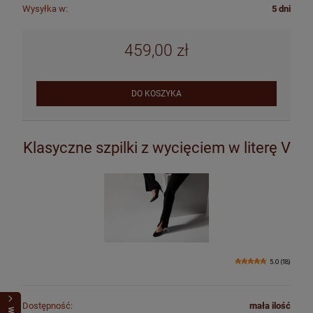
Wysyłka w:
5 dni
459,00 zł
DO KOSZYKA
Klasyczne szpilki z wycięciem w literę V
5.0 (18)
Dostępność:
mała ilość