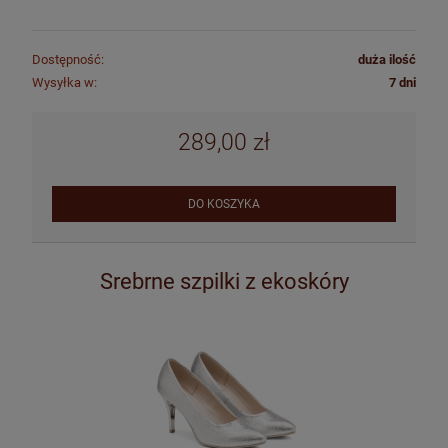
Dostępność:
duża ilość
Wysyłka w:
7 dni
289,00 zł
DO KOSZYKA
Srebrne szpilki z ekoskóry