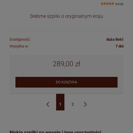
5.0 (2)
Srebrne szpilki o oryginalnym kroju
Dostępność:
duża ilość
Wysyłka w:
7 dni
289,00 zł
DO KOSZYKA
1
2
«
»
Niskie szpilki na wesele i inne uroczystości