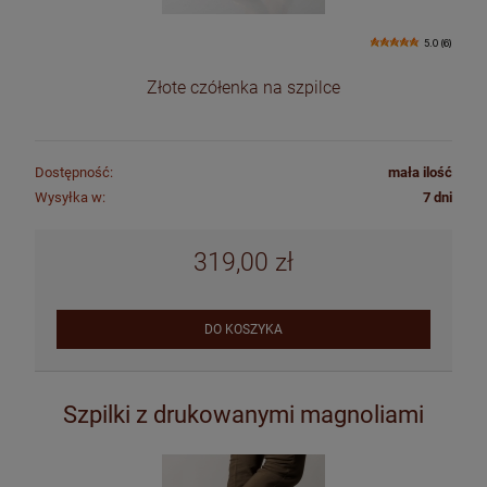
5.0 (6)
Złote czółenka na szpilce
Dostępność:
mała ilość
Wysyłka w:
7 dni
319,00 zł
DO KOSZYKA
Szpilki z drukowanymi magnoliami