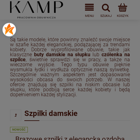
Są takie modele, które powinny znaleźć swoje miejsce
w szafie każdej eleganckiej, podążającej za trendami
kobiety. Dobrze wyprofilowane obuwie, takie jak
klasyczne
buty damskie na słupku
lub
czółenka na
szpilce
, świetnie sprawdzi się w pracy, a także na
wieczorne wyjście. Tego typu obuwie pięknie
wysmukla łydki i wydłuża optycznie naszą sylwetkę.
Szczególnie ważnym aspektem jest dopasowanie
wysokości obcasa do swoich potrzeb. W naszej
ofercie znajdują się szpilki na niskim obcasie lub
słupku, które podbiją serce każdej kobiety i będą
dopełnieniem każdej stylizacji.
Szpilki damskie
NOWOŚĆ
Brązowe szpilki z elegancką ozdobą