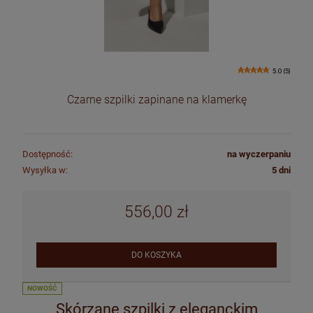
5.0 (5)
Czarne szpilki zapinane na klamerkę
Dostępność:
na wyczerpaniu
Wysyłka w:
5 dni
556,00 zł
DO KOSZYKA
NOWOŚĆ
Skórzane szpilki z eleganckim