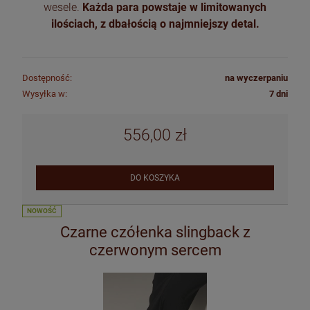
wesele.
Każda para powstaje w limitowanych
ilościach, z dbałością o najmniejszy detal.
Dostępność:
na wyczerpaniu
Wysyłka w:
7 dni
556,00 zł
DO KOSZYKA
NOWOŚĆ
Czarne czółenka slingback z
czerwonym sercem