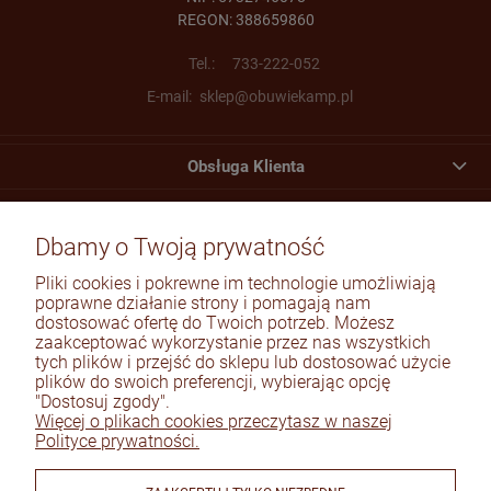
REGON: 388659860
Tel.:
733-222-052
E-mail:
sklep@obuwiekamp.pl
Obsługa Klienta
Moje konto
Dbamy o Twoją prywatność
Płatności i dostawa
Pliki cookies i pokrewne im technologie umożliwiają
Informacje
poprawne działanie strony i pomagają nam
dostosować ofertę do Twoich potrzeb. Możesz
zaakceptować wykorzystanie przez nas wszystkich
O nas
tych plików i przejść do sklepu lub dostosować użycie
plików do swoich preferencji, wybierając opcję
"Dostosuj zgody".
Więcej o plikach cookies przeczytasz w naszej
Polityce prywatności.
© 2026 obuwiekamp.pl. Wszelkie prawa zastrzeżone.
Styl graficzny ShopGadget.pl
Sklep internetowy Shoper Premium