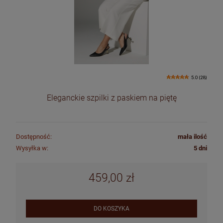
5.0 (28)
Eleganckie szpilki z paskiem na piętę
Dostępność:
mała ilość
Wysyłka w:
5 dni
459,00 zł
DO KOSZYKA