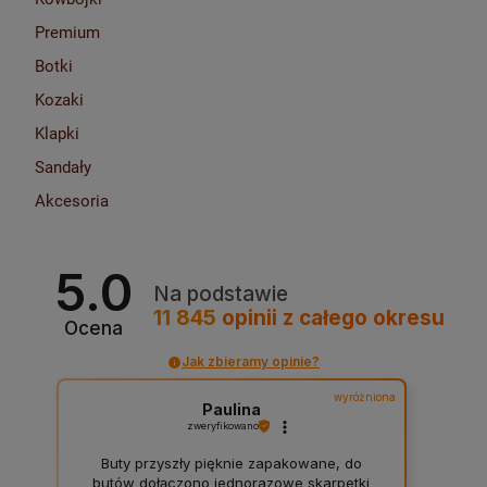
Premium
Botki
Kozaki
Klapki
Sandały
Akcesoria
5.0
Na podstawie
11 845
opinii
z całego okresu
Ocena
Jak zbieramy opinie?
wyróżniona
Paulina
zweryfikowano
Buty przyszły pięknie zapakowane, do
butów dołączono jednorazowe skarpetki